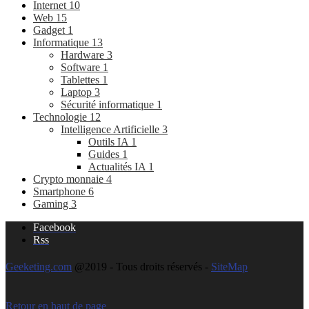
Internet
10
Web
15
Gadget
1
Informatique
13
Hardware
3
Software
1
Tablettes
1
Laptop
3
Sécurité informatique
1
Technologie
12
Intelligence Artificielle
3
Outils IA
1
Guides
1
Actualités IA
1
Crypto monnaie
4
Smartphone
6
Gaming
3
Facebook
Rss
Geeketing.com
@2019 - Tous droits réservés -
SiteMap
Retour en haut de page