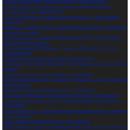
Cinéma : quelle est la nouvelle adresse de french stream ?
Comment trouver le meilleur site pour regarder des films en
streaming 2023/24 gratuitement ?
Le Social Marketing au service des entreprises : la formation est
imminente ?
6 critères à considérer pour choisir les meilleurs outils et logiciels de
retranscription audio
La Révolution des Interfaces Utilisateur en 2023: Où en Sommes-
Nous et Où Allons-Nous?
Les Laptops pour l’Éducation : Comment Choisir le Bon Outil
d’Apprentissage
Les dernières tendances en matière de design web
L’importance du mobile-first dans le développement web et le SEO
en 2023
Les erreurs à éviter sur une plateforme netlinking
Intégrer la robotique dans sa ligne de production : quels avantages et
quelles étapes ?
2 grandes raisons d’engager une agence HubSpot
Signature électronique: essentiel pour les factures électroniques
Les meilleures pratiques pour choisir un prestataire d’infogérance
informatique
L’e-communication : définition et rôle pour perfectionner l’image de
votre entreprise
Le marketing digital au service de votre réussite
SEO: pourquoi confier le référencement de votre site à une agence ?