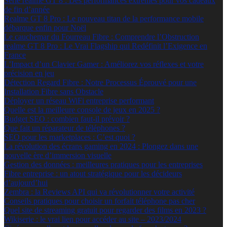
Série realme GT 8 : Des performances extrêmes pour vos cadeaux
de fin d’année
Realme GT 8 Pro : Le nouveau titan de la performance mobile
débarque enfin pour Noël
Le cauchemar du Fourreau Fibre : Comprendre l’Obstruction
realme GT 8 Pro : Le Vrai Flagship qui Redéfinit l’Exigence en
France
L’Impact d’un Clavier Gamer : Améliorez vos réflexes et votre
précision en jeu
Détection Regard Fibre : Notre Processus Éprouvé pour une
Installation Fibre sans Obstacle
Déployer un réseau WiFi entreprise performant
Quelle est la meilleure console de jeux en 2025 ?
Budget SEO : combien faut-il prévoir ?
Que fait un réparateur de téléphones ?
SEO pour les marketplaces : C’est quoi ?
La révolution des écrans gaming en 2024 : Plongez dans une
nouvelle ère d’immersion visuelle
Gestion des données : meilleures pratiques pour les entreprises
Fibre entreprise : un atout stratégique pour les décideurs
d’aujourd’hui
Zembra : la Reviews API qui va révolutionner votre activité
Conseils pratiques pour choisir un forfait téléphone pas cher
Quel site de streaming gratuit pour regarder des films en 2023 ?
Wikiserie : le vrai lien pour accéder au site – 2023/2024