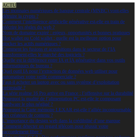
ACTU
Les monnaies numériques de banque centrale (MNBC) vont-elles
détruire la crypto ?
Comment l’intelligence artificielle générative est-elle en train de
réécrire les règles du web ?
Nom de domaine expiré : enjeux, opportunités et bonnes pratiques
Hot wallet ou Cold wallet : quelle est la meilleure option pour
stocker les actifs numériques ?
Comment les fusions et acquisitions dans le secteur de l’IA
transforment-elles le marché des logiciels ?
Quelle est la différence entre IA et IA générative dans vos outils
informatiques de bureau ?
Quel outil IA pour l’extraction de données web utiliser pour
automatiser votre veille commerciale ?
Faut-il acheter un laptop avec ou sans système d’exploitation
préinstallé ?
La série realme 16 Pro arrive en France : l’offensive sur la durabilité
Pourquoi la qualité de l’alimentation PC est-elle le composant
hardware le plus négligé ?
Pourquoi la Carte mémoire LEXAR est-elle l’alliée incontournable
des créateurs de contenu ?
L’importance du design web dans la crédibilité d’une marque
Comment détecter un regard télécom pour réussir votre
raccordement fibre ?