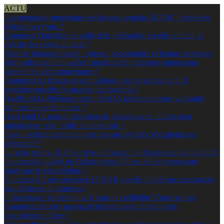
ACTU
Les monnaies numériques de banque centrale (MNBC) vont-elles
détruire la crypto ?
Comment l’intelligence artificielle générative est-elle en train de
réécrire les règles du web ?
Nom de domaine expiré : enjeux, opportunités et bonnes pratiques
Hot wallet ou Cold wallet : quelle est la meilleure option pour
stocker les actifs numériques ?
Comment les fusions et acquisitions dans le secteur de l’IA
transforment-elles le marché des logiciels ?
Quelle est la différence entre IA et IA générative dans vos outils
informatiques de bureau ?
Quel outil IA pour l’extraction de données web utiliser pour
automatiser votre veille commerciale ?
Faut-il acheter un laptop avec ou sans système d’exploitation
préinstallé ?
La série realme 16 Pro arrive en France : l’offensive sur la durabilité
Pourquoi la qualité de l’alimentation PC est-elle le composant
hardware le plus négligé ?
Pourquoi la Carte mémoire LEXAR est-elle l’alliée incontournable
des créateurs de contenu ?
L’importance du design web dans la crédibilité d’une marque
Comment détecter un regard télécom pour réussir votre
raccordement fibre ?