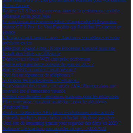
Série realme GT 8 : Des performances extrêmes pour vos cadeaux
de fin d’année
Realme GT 8 Pro : Le nouveau titan de la performance mobile
débarque enfin pour Noël
Le cauchemar du Fourreau Fibre : Comprendre l’Obstruction
realme GT 8 Pro : Le Vrai Flagship qui Redéfinit l’Exigence en
France
L’Impact d’un Clavier Gamer : Améliorez vos réflexes et votre
précision en jeu
Détection Regard Fibre : Notre Processus Éprouvé pour une
Installation Fibre sans Obstacle
Déployer un réseau WiFi entreprise performant
Quelle est la meilleure console de jeux en 2025 ?
Budget SEO : combien faut-il prévoir ?
Que fait un réparateur de téléphones ?
SEO pour les marketplaces : C’est quoi ?
La révolution des écrans gaming en 2024 : Plongez dans une
nouvelle ère d’immersion visuelle
Gestion des données : meilleures pratiques pour les entreprises
Fibre entreprise : un atout stratégique pour les décideurs
d’aujourd’hui
Zembra : la Reviews API qui va révolutionner votre activité
Conseils pratiques pour choisir un forfait téléphone pas cher
Quel site de streaming gratuit pour regarder des films en 2023 ?
Wikiserie : le vrai lien pour accéder au site – 2023/2024