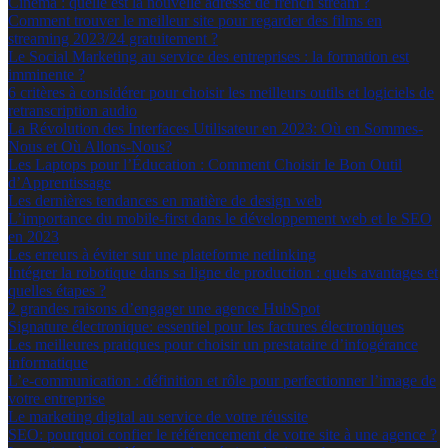
Cinéma : quelle est la nouvelle adresse de french stream ?
Comment trouver le meilleur site pour regarder des films en
streaming 2023/24 gratuitement ?
Le Social Marketing au service des entreprises : la formation est
imminente ?
6 critères à considérer pour choisir les meilleurs outils et logiciels de
retranscription audio
La Révolution des Interfaces Utilisateur en 2023: Où en Sommes-
Nous et Où Allons-Nous?
Les Laptops pour l’Éducation : Comment Choisir le Bon Outil
d’Apprentissage
Les dernières tendances en matière de design web
L’importance du mobile-first dans le développement web et le SEO
en 2023
Les erreurs à éviter sur une plateforme netlinking
Intégrer la robotique dans sa ligne de production : quels avantages et
quelles étapes ?
2 grandes raisons d’engager une agence HubSpot
Signature électronique: essentiel pour les factures électroniques
Les meilleures pratiques pour choisir un prestataire d’infogérance
informatique
L’e-communication : définition et rôle pour perfectionner l’image de
votre entreprise
Le marketing digital au service de votre réussite
SEO: pourquoi confier le référencement de votre site à une agence ?