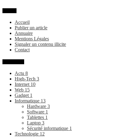
MENU
Accueil
Publier un article
Annuaire
Mentions Légales
Signaler un contenu illicite
Contact
Categories
Actu
8
High-Tech
3
Internet
10
Web
15
Gadget
1
Informatique
13
Hardware
3
Software
1
Tablettes
1
Laptop
3
Sécurité informatique
1
Technologie
12