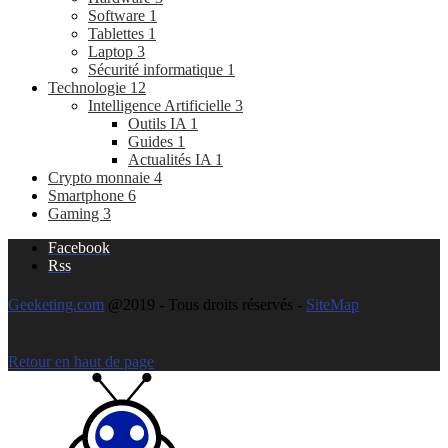
Software
1
Tablettes
1
Laptop
3
Sécurité informatique
1
Technologie
12
Intelligence Artificielle
3
Outils IA
1
Guides
1
Actualités IA
1
Crypto monnaie
4
Smartphone
6
Gaming
3
Facebook
Rss
Geeketing.com
@2019 - Tous droits réservés -
SiteMap
Retour en haut de page