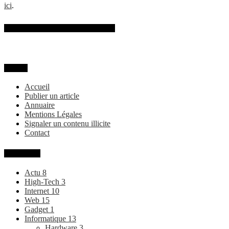
ici
.
SUIVEZ-MOI SUR FACEBOOK
MENU
Accueil
Publier un article
Annuaire
Mentions Légales
Signaler un contenu illicite
Contact
Categories
Actu
8
High-Tech
3
Internet
10
Web
15
Gadget
1
Informatique
13
Hardware
3