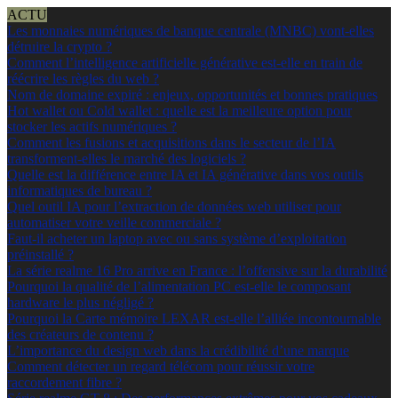
ACTU
Les monnaies numériques de banque centrale (MNBC) vont-elles
détruire la crypto ?
Comment l’intelligence artificielle générative est-elle en train de
réécrire les règles du web ?
Nom de domaine expiré : enjeux, opportunités et bonnes pratiques
Hot wallet ou Cold wallet : quelle est la meilleure option pour
stocker les actifs numériques ?
Comment les fusions et acquisitions dans le secteur de l’IA
transforment-elles le marché des logiciels ?
Quelle est la différence entre IA et IA générative dans vos outils
informatiques de bureau ?
Quel outil IA pour l’extraction de données web utiliser pour
automatiser votre veille commerciale ?
Faut-il acheter un laptop avec ou sans système d’exploitation
préinstallé ?
La série realme 16 Pro arrive en France : l’offensive sur la durabilité
Pourquoi la qualité de l’alimentation PC est-elle le composant
hardware le plus négligé ?
Pourquoi la Carte mémoire LEXAR est-elle l’alliée incontournable
des créateurs de contenu ?
L’importance du design web dans la crédibilité d’une marque
Comment détecter un regard télécom pour réussir votre
raccordement fibre ?