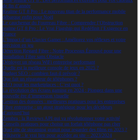
Série realme GT 8 : Des performances extrêmes pour vos cadeaux
de fin d’année
Realme GT 8 Pro : Le nouveau titan de la performance mobile
débarque enfin pour Noël
Le cauchemar du Fourreau Fibre : Comprendre l’Obstruction
realme GT 8 Pro : Le Vrai Flagship qui Redéfinit l’Exigence en
France
L’Impact d’un Clavier Gamer : Améliorez vos réflexes et votre
précision en jeu
Détection Regard Fibre : Notre Processus Éprouvé pour une
Installation Fibre sans Obstacle
Déployer un réseau WiFi entreprise performant
Quelle est la meilleure console de jeux en 2025 ?
Budget SEO : combien faut-il prévoir ?
Que fait un réparateur de téléphones ?
SEO pour les marketplaces : C’est quoi ?
La révolution des écrans gaming en 2024 : Plongez dans une
nouvelle ère d’immersion visuelle
Gestion des données : meilleures pratiques pour les entreprises
Fibre entreprise : un atout stratégique pour les décideurs
d’aujourd’hui
Zembra : la Reviews API qui va révolutionner votre activité
Conseils pratiques pour choisir un forfait téléphone pas cher
Quel site de streaming gratuit pour regarder des films en 2023 ?
Wikiserie : le vrai lien pour accéder au site – 2023/2024