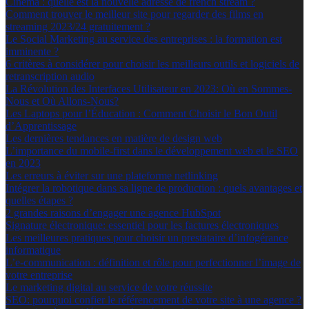
Cinéma : quelle est la nouvelle adresse de french stream ?
Comment trouver le meilleur site pour regarder des films en
streaming 2023/24 gratuitement ?
Le Social Marketing au service des entreprises : la formation est
imminente ?
6 critères à considérer pour choisir les meilleurs outils et logiciels de
retranscription audio
La Révolution des Interfaces Utilisateur en 2023: Où en Sommes-
Nous et Où Allons-Nous?
Les Laptops pour l’Éducation : Comment Choisir le Bon Outil
d’Apprentissage
Les dernières tendances en matière de design web
L’importance du mobile-first dans le développement web et le SEO
en 2023
Les erreurs à éviter sur une plateforme netlinking
Intégrer la robotique dans sa ligne de production : quels avantages et
quelles étapes ?
2 grandes raisons d’engager une agence HubSpot
Signature électronique: essentiel pour les factures électroniques
Les meilleures pratiques pour choisir un prestataire d’infogérance
informatique
L’e-communication : définition et rôle pour perfectionner l’image de
votre entreprise
Le marketing digital au service de votre réussite
SEO: pourquoi confier le référencement de votre site à une agence ?