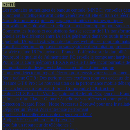
ACTU
Les monnaies numériques de banque centrale (MNBC) vont-elles détru
Comment l’intelligence artificielle générative est-elle en train de réécr
Nom de domaine expiré : enjeux, opportunités et bonnes pratiques
Hot wallet ou Cold wallet : quelle est la meilleure option pour stocker
Comment les fusions et acquisitions dans le secteur de l’IA transformen
Quelle est la différence entre IA et IA générative dans vos outils info
Quel outil IA pour l’extraction de données web utiliser pour automatis
Faut-il acheter un laptop avec ou sans système d’exploitation préinstal
La série realme 16 Pro arrive en France : l’offensive sur la durabilité
Pourquoi la qualité de l’alimentation PC est-elle le composant hardwar
Pourquoi la Carte mémoire LEXAR est-elle l’alliée incontournable de
L’importance du design web dans la crédibilité d’une marque
Comment détecter un regard télécom pour réussir votre raccordement 
Série realme GT 8 : Des performances extrêmes pour vos cadeaux de 
Realme GT 8 Pro : Le nouveau titan de la performance mobile débarq
Le cauchemar du Fourreau Fibre : Comprendre l’Obstruction
realme GT 8 Pro : Le Vrai Flagship qui Redéfinit l’Exigence en Fran
L’Impact d’un Clavier Gamer : Améliorez vos réflexes et votre précisi
Détection Regard Fibre : Notre Processus Éprouvé pour une Installati
Déployer un réseau WiFi entreprise performant
Quelle est la meilleure console de jeux en 2025 ?
Budget SEO : combien faut-il prévoir ?
Que fait un réparateur de téléphones ?