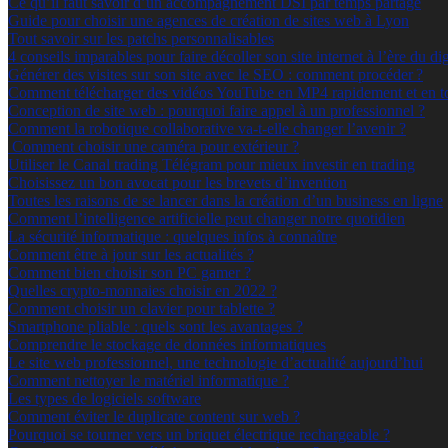
Ce qu’il faut savoir d’un accompagnement DSI par temps partagé
Guide pour choisir une agences de création de sites web à Lyon
Tout savoir sur les patchs personnalisables
4 conseils imparables pour faire décoller son site internet à l’ère du dig
Générer des visites sur son site avec le SEO : comment procéder ?
Comment télécharger des vidéos YouTube en MP4 rapidement et en to
Conception de site web : pourquoi faire appel à un professionnel ?
Comment la robotique collaborative va-t-elle changer l’avenir ?
Comment choisir une caméra pour extérieur ?
Utiliser le Canal trading Télégram pour mieux investir en trading
Choisissez un bon avocat pour les brevets d’invention
Toutes les raisons de se lancer dans la création d’un business en ligne
Comment l’intelligence artificielle peut changer notre quotidien
La sécurité informatique : quelques infos à connaître
Comment être à jour sur les actualités ?
Comment bien choisir son PC gamer ?
Quelles crypto-monnaies choisir en 2022 ?
Comment choisir un clavier pour tablette ?
Smartphone pliable : quels sont les avantages ?
Comprendre le stockage de données informatiques
Le site web professionnel, une technologie d’actualité aujourd’hui
Comment nettoyer le matériel informatique ?
Les types de logiciels software
Comment éviter le duplicate content sur web ?
Pourquoi se tourner vers un briquet électrique rechargeable ?