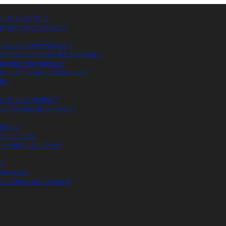
ire la crypto ?
ire les règles du web ?
 les actifs numériques ?
t-elles le marché des logiciels ?
rmatiques de bureau ?
er votre veille commerciale ?
lé ?
e le plus négligé ?
s créateurs de contenu ?
fibre ?
fin d’année
ue enfin pour Noël
ce
on en jeu
on Fibre sans Obstacle