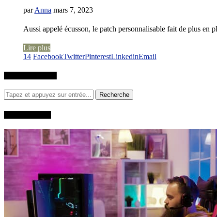
par
Anna
mars 7, 2023
Aussi appelé écusson, le patch personnalisable fait de plus en p
Lire plus
14
Facebook
Twitter
Pinterest
Linkedin
Email
RECHERCHER
QUI SUIS-JE?