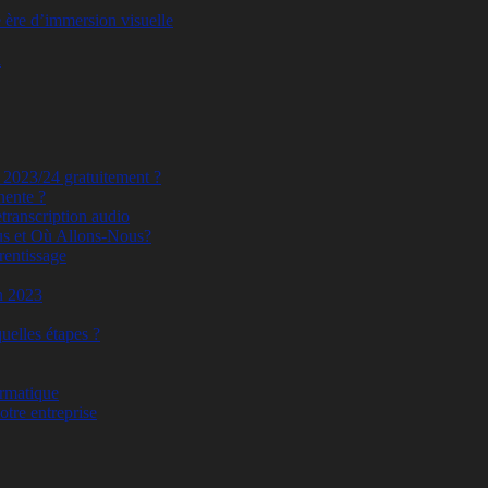
 ère d’immersion visuelle
i
g 2023/24 gratuitement ?
nente ?
retranscription audio
us et Où Allons-Nous?
rentissage
n 2023
quelles étapes ?
ormatique
otre entreprise