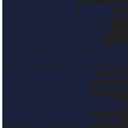
SEO pour les marketplaces : C’est quoi ?
La révolution des écrans gaming en 2024 : Plongez dans une nouvelle
Gestion des données : meilleures pratiques pour les entreprises
Fibre entreprise : un atout stratégique pour les décideurs d’aujourd’hu
Zembra : la Reviews API qui va révolutionner votre activité
Conseils pratiques pour choisir un forfait téléphone pas cher
Quel site de streaming gratuit pour regarder des films en 2023 ?
Wikiserie : le vrai lien pour accéder au site – 2023/2024
Cinéma : quelle est la nouvelle adresse de french stream ?
Comment trouver le meilleur site pour regarder des films en streamin
Le Social Marketing au service des entreprises : la formation est immi
6 critères à considérer pour choisir les meilleurs outils et logiciels de 
La Révolution des Interfaces Utilisateur en 2023: Où en Sommes-No
Les Laptops pour l’Éducation : Comment Choisir le Bon Outil d’App
Les dernières tendances en matière de design web
L’importance du mobile-first dans le développement web et le SEO e
Les erreurs à éviter sur une plateforme netlinking
Intégrer la robotique dans sa ligne de production : quels avantages et 
2 grandes raisons d’engager une agence HubSpot
Signature électronique: essentiel pour les factures électroniques
Les meilleures pratiques pour choisir un prestataire d’infogérance inf
L’e-communication : définition et rôle pour perfectionner l’image de v
Le marketing digital au service de votre réussite
SEO: pourquoi confier le référencement de votre site à une agence ?
Les points à considérer pour la création de site web