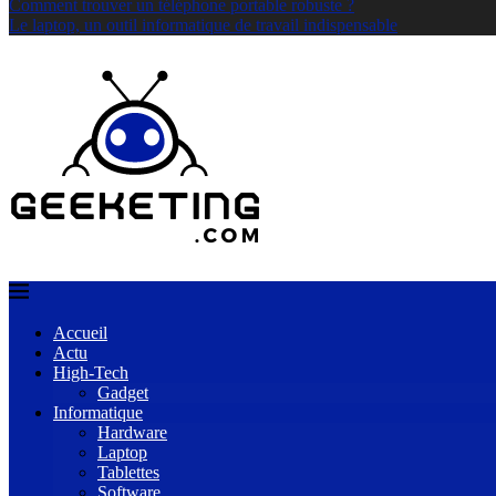
Comment trouver un téléphone portable robuste ?
Le laptop, un outil informatique de travail indispensable
Accueil
Actu
High-Tech
Gadget
Informatique
Hardware
Laptop
Tablettes
Software