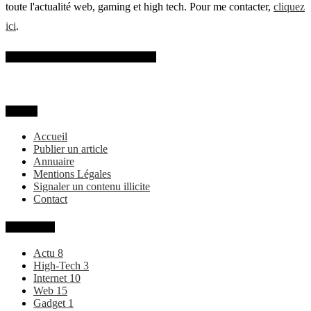
toute l'actualité web, gaming et high tech. Pour me contacter,
cliquez
ici
.
SUIVEZ-MOI SUR FACEBOOK
MENU
Accueil
Publier un article
Annuaire
Mentions Légales
Signaler un contenu illicite
Contact
Categories
Actu
8
High-Tech
3
Internet
10
Web
15
Gadget
1