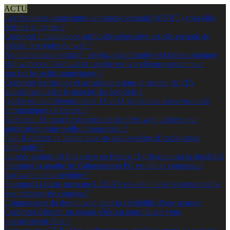
ACTU
Les monnaies numériques de banque centrale (MNBC) vont-elles
détruire la crypto ?
Comment l’intelligence artificielle générative est-elle en train de
réécrire les règles du web ?
Nom de domaine expiré : enjeux, opportunités et bonnes pratiques
Hot wallet ou Cold wallet : quelle est la meilleure option pour
stocker les actifs numériques ?
Comment les fusions et acquisitions dans le secteur de l’IA
transforment-elles le marché des logiciels ?
Quelle est la différence entre IA et IA générative dans vos outils
informatiques de bureau ?
Quel outil IA pour l’extraction de données web utiliser pour
automatiser votre veille commerciale ?
Faut-il acheter un laptop avec ou sans système d’exploitation
préinstallé ?
La série realme 16 Pro arrive en France : l’offensive sur la durabilité
Pourquoi la qualité de l’alimentation PC est-elle le composant
hardware le plus négligé ?
Pourquoi la Carte mémoire LEXAR est-elle l’alliée incontournable
des créateurs de contenu ?
L’importance du design web dans la crédibilité d’une marque
Comment détecter un regard télécom pour réussir votre
raccordement fibre ?