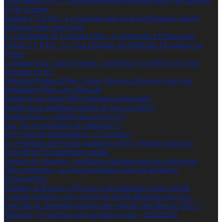
Série realme GT 8 : Des performances extrêmes pour vos cadeaux
de fin d’année
Realme GT 8 Pro : Le nouveau titan de la performance mobile
débarque enfin pour Noël
Le cauchemar du Fourreau Fibre : Comprendre l’Obstruction
realme GT 8 Pro : Le Vrai Flagship qui Redéfinit l’Exigence en
France
L’Impact d’un Clavier Gamer : Améliorez vos réflexes et votre
précision en jeu
Détection Regard Fibre : Notre Processus Éprouvé pour une
Installation Fibre sans Obstacle
Déployer un réseau WiFi entreprise performant
Quelle est la meilleure console de jeux en 2025 ?
Budget SEO : combien faut-il prévoir ?
Que fait un réparateur de téléphones ?
SEO pour les marketplaces : C’est quoi ?
La révolution des écrans gaming en 2024 : Plongez dans une
nouvelle ère d’immersion visuelle
Gestion des données : meilleures pratiques pour les entreprises
Fibre entreprise : un atout stratégique pour les décideurs
d’aujourd’hui
Zembra : la Reviews API qui va révolutionner votre activité
Conseils pratiques pour choisir un forfait téléphone pas cher
Quel site de streaming gratuit pour regarder des films en 2023 ?
Wikiserie : le vrai lien pour accéder au site – 2023/2024