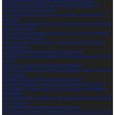
Cinéma : quelle est la nouvelle adresse de french stream ?
Comment trouver le meilleur site pour regarder des films en
streaming 2023/24 gratuitement ?
Le Social Marketing au service des entreprises : la formation est
imminente ?
6 critères à considérer pour choisir les meilleurs outils et logiciels de
retranscription audio
La Révolution des Interfaces Utilisateur en 2023: Où en Sommes-
Nous et Où Allons-Nous?
Les Laptops pour l’Éducation : Comment Choisir le Bon Outil
d’Apprentissage
Les dernières tendances en matière de design web
L’importance du mobile-first dans le développement web et le SEO
en 2023
Les erreurs à éviter sur une plateforme netlinking
Intégrer la robotique dans sa ligne de production : quels avantages et
quelles étapes ?
2 grandes raisons d’engager une agence HubSpot
Signature électronique: essentiel pour les factures électroniques
Les meilleures pratiques pour choisir un prestataire d’infogérance
informatique
L’e-communication : définition et rôle pour perfectionner l’image de
votre entreprise
Le marketing digital au service de votre réussite
SEO: pourquoi confier le référencement de votre site à une agence ?