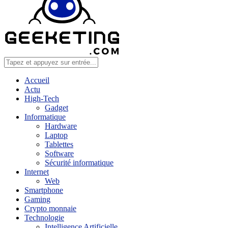
Accueil
Actu
High-Tech
Gadget
Informatique
Hardware
Laptop
Tablettes
Software
Sécurité informatique
Internet
Web
Smartphone
Gaming
Crypto monnaie
Technologie
Intelligence Artificielle