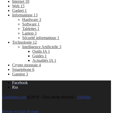
Internet
10
Web
15
Gadget
1
Informatique
13
Hardware
3
Software
1
Tablettes
1
Laptop
3
Sécurité informatique
1
Technologie
12
Intelligence Artificielle
3
Outils IA
1
Guides
1
Actualités IA
1
Crypto monnaie
4
Smartphone
6
Gaming
3
Facebook
Rss
Geeketing.com
@2019 - Tous droits réservés -
SiteMap
Retour en haut de page