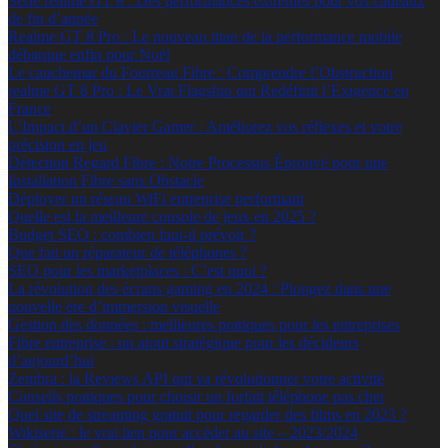
Série realme GT 8 : Des performances extrêmes pour vos cadeaux
de fin d’année
Realme GT 8 Pro : Le nouveau titan de la performance mobile
débarque enfin pour Noël
Le cauchemar du Fourreau Fibre : Comprendre l’Obstruction
realme GT 8 Pro : Le Vrai Flagship qui Redéfinit l’Exigence en
France
L’Impact d’un Clavier Gamer : Améliorez vos réflexes et votre
précision en jeu
Détection Regard Fibre : Notre Processus Éprouvé pour une
Installation Fibre sans Obstacle
Déployer un réseau WiFi entreprise performant
Quelle est la meilleure console de jeux en 2025 ?
Budget SEO : combien faut-il prévoir ?
Que fait un réparateur de téléphones ?
SEO pour les marketplaces : C’est quoi ?
La révolution des écrans gaming en 2024 : Plongez dans une
nouvelle ère d’immersion visuelle
Gestion des données : meilleures pratiques pour les entreprises
Fibre entreprise : un atout stratégique pour les décideurs
d’aujourd’hui
Zembra : la Reviews API qui va révolutionner votre activité
Conseils pratiques pour choisir un forfait téléphone pas cher
Quel site de streaming gratuit pour regarder des films en 2023 ?
Wikiserie : le vrai lien pour accéder au site – 2023/2024