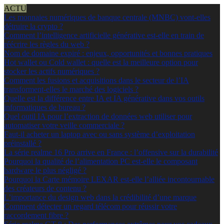
ACTU
Les monnaies numériques de banque centrale (MNBC) vont-elles
détruire la crypto ?
Comment l’intelligence artificielle générative est-elle en train de
réécrire les règles du web ?
Nom de domaine expiré : enjeux, opportunités et bonnes pratiques
Hot wallet ou Cold wallet : quelle est la meilleure option pour
stocker les actifs numériques ?
Comment les fusions et acquisitions dans le secteur de l’IA
transforment-elles le marché des logiciels ?
Quelle est la différence entre IA et IA générative dans vos outils
informatiques de bureau ?
Quel outil IA pour l’extraction de données web utiliser pour
automatiser votre veille commerciale ?
Faut-il acheter un laptop avec ou sans système d’exploitation
préinstallé ?
La série realme 16 Pro arrive en France : l’offensive sur la durabilité
Pourquoi la qualité de l’alimentation PC est-elle le composant
hardware le plus négligé ?
Pourquoi la Carte mémoire LEXAR est-elle l’alliée incontournable
des créateurs de contenu ?
L’importance du design web dans la crédibilité d’une marque
Comment détecter un regard télécom pour réussir votre
raccordement fibre ?