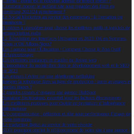
Cinéma : quelle est la nouvelle adresse de french stream ?
Comment trouver le meilleur site pour regarder des films en
streaming 2023/24 gratuitement ?
Le Social Marketing au service des entreprises : la formation est
imminente ?
6 critères à considérer pour choisir les meilleurs outils et logiciels de
retranscription audio
La Révolution des Interfaces Utilisateur en 2023: Où en Sommes-
Nous et Où Allons-Nous?
Les Laptops pour l’Éducation : Comment Choisir le Bon Outil
d’Apprentissage
Les dernières tendances en matière de design web
L’importance du mobile-first dans le développement web et le SEO
en 2023
Les erreurs à éviter sur une plateforme netlinking
Intégrer la robotique dans sa ligne de production : quels avantages et
quelles étapes ?
2 grandes raisons d’engager une agence HubSpot
Signature électronique: essentiel pour les factures électroniques
Les meilleures pratiques pour choisir un prestataire d’infogérance
informatique
L’e-communication : définition et rôle pour perfectionner l’image de
votre entreprise
Le marketing digital au service de votre réussite
SEO: pourquoi confier le référencement de votre site à une agence ?