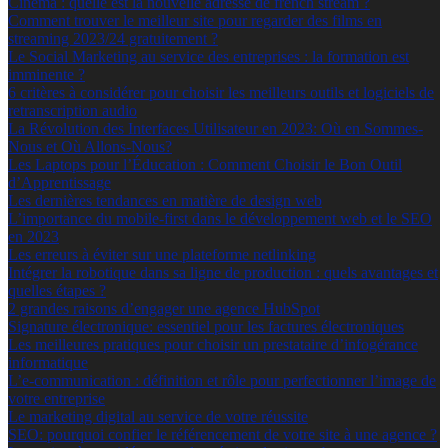
Cinéma : quelle est la nouvelle adresse de french stream ?
Comment trouver le meilleur site pour regarder des films en
streaming 2023/24 gratuitement ?
Le Social Marketing au service des entreprises : la formation est
imminente ?
6 critères à considérer pour choisir les meilleurs outils et logiciels de
retranscription audio
La Révolution des Interfaces Utilisateur en 2023: Où en Sommes-
Nous et Où Allons-Nous?
Les Laptops pour l’Éducation : Comment Choisir le Bon Outil
d’Apprentissage
Les dernières tendances en matière de design web
L’importance du mobile-first dans le développement web et le SEO
en 2023
Les erreurs à éviter sur une plateforme netlinking
Intégrer la robotique dans sa ligne de production : quels avantages et
quelles étapes ?
2 grandes raisons d’engager une agence HubSpot
Signature électronique: essentiel pour les factures électroniques
Les meilleures pratiques pour choisir un prestataire d’infogérance
informatique
L’e-communication : définition et rôle pour perfectionner l’image de
votre entreprise
Le marketing digital au service de votre réussite
SEO: pourquoi confier le référencement de votre site à une agence ?