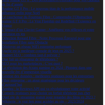
Série realme GT 8 : Des performances extrêmes pour vos cadeaux
de fin d’année
Realme GT 8 Pro : Le nouveau titan de la performance mobile
débarque enfin pour Noël
Le cauchemar du Fourreau Fibre : Comprendre l’Obstruction
realme GT 8 Pro : Le Vrai Flagship qui Redéfinit l’Exigence en
France
L’Impact d’un Clavier Gamer : Améliorez vos réflexes et votre
précision en jeu
Détection Regard Fibre : Notre Processus Éprouvé pour une
Installation Fibre sans Obstacle
Déployer un réseau WiFi entreprise performant
Quelle est la meilleure console de jeux en 2025 ?
Budget SEO : combien faut-il prévoir ?
Que fait un réparateur de téléphones ?
SEO pour les marketplaces : C’est quoi ?
La révolution des écrans gaming en 2024 : Plongez dans une
nouvelle ère d’immersion visuelle
Gestion des données : meilleures pratiques pour les entreprises
Fibre entreprise : un atout stratégique pour les décideurs
d’aujourd’hui
Zembra : la Reviews API qui va révolutionner votre activité
Conseils pratiques pour choisir un forfait téléphone pas cher
Quel site de streaming gratuit pour regarder des films en 2023 ?
Wikiserie : le vrai lien pour accéder au site – 2023/2024