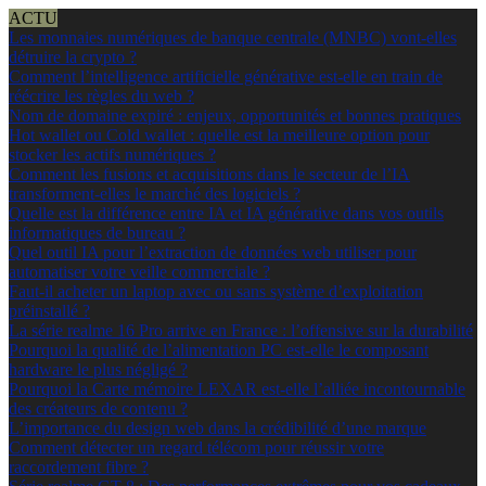
ACTU
Les monnaies numériques de banque centrale (MNBC) vont-elles
détruire la crypto ?
Comment l’intelligence artificielle générative est-elle en train de
réécrire les règles du web ?
Nom de domaine expiré : enjeux, opportunités et bonnes pratiques
Hot wallet ou Cold wallet : quelle est la meilleure option pour
stocker les actifs numériques ?
Comment les fusions et acquisitions dans le secteur de l’IA
transforment-elles le marché des logiciels ?
Quelle est la différence entre IA et IA générative dans vos outils
informatiques de bureau ?
Quel outil IA pour l’extraction de données web utiliser pour
automatiser votre veille commerciale ?
Faut-il acheter un laptop avec ou sans système d’exploitation
préinstallé ?
La série realme 16 Pro arrive en France : l’offensive sur la durabilité
Pourquoi la qualité de l’alimentation PC est-elle le composant
hardware le plus négligé ?
Pourquoi la Carte mémoire LEXAR est-elle l’alliée incontournable
des créateurs de contenu ?
L’importance du design web dans la crédibilité d’une marque
Comment détecter un regard télécom pour réussir votre
raccordement fibre ?